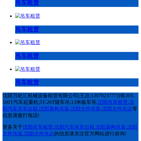
吊车租赁
吊车租赁
吊车租赁
吊车租赁
沈阳万屹汇机械设备租赁有限公司[王总:13079237773]有20T-
500T汽车起重机;5T-20T随车吊;13米板车等,
沈阳吊车租赁
,
沈
阳汽车吊车出租
,
沈阳盾构吊装
,
沈阳大件吊装
,
沈阳大件吊运
等
信息请拨打电话!
更多关于
沈阳吊车租赁
,
沈阳汽车吊车出租
,
沈阳盾构吊装
,
沈阳
大件吊装
,
沈阳大件吊运
的信息请关注官方网站进行咨询!