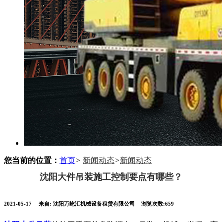
您当前的位置：
首页
>
新闻动态
>
新闻动态
沈阳大件吊装施工控制要点有哪些？
2021-05-17
来自:
沈阳万屹汇机械设备租赁有限公司
浏览次数:659