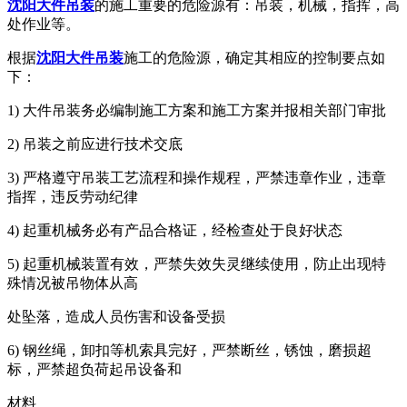
沈阳大件吊装
的施工重要的危险源有：吊装，机械，指挥，高
处作业等。
根据
沈阳大件吊装
施工的危险源，确定其相应的控制要点如
下：
1) 大件吊
装
务必
编制施工方案和施工方案并报相关部门审批
2) 吊装之前应进行技术交底
3) 严格遵守吊装工艺流程和操作规程，严禁违章作业，违章
指挥，违反劳动纪律
4) 起重机械务必有产品合格证，经检查处于良好状态
5) 起重机械装置有效，严禁失效失灵继续使用，防止出现特
殊情况被吊物体从高
处坠落，造成人员伤害和设备受损
6) 钢丝绳，卸扣等机索具完好，严禁断丝，锈蚀，磨损超
标，严禁超负荷起吊设备和
材料