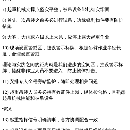
7) 起重机械支撑点坚实平整，被吊设备绑扎结实牢固
8) 首先一次吊装之前务必进行试吊，边缘锋利物件要有防护
措施
9) 大雾，大雨或六级以上大风，应停止露天起重作业
10) 现场设置警戒区，挂设警示标牌。根据吊臂作业半径长
度，合理设置警戒
理论与实践之间的距离就是我们进步的空间区，挂设警示标
牌，提醒非作业人员不要进入，防止物体打击。
11) 安排专人全程旁站监护，随即处理相关问题
12) 起重吊装人员务必持有效证件上岗，经体检合格，且熟悉
起吊机械性能和被吊设备
情况
13) 起重指挥信号明确清晰，各方协调配合一致