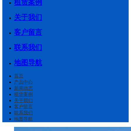
租赁案例
关于我们
客户留言
联系我们
地图导航
首页
产品中心
新闻动态
租赁案例
关于我们
客户留言
联系我们
地图导航