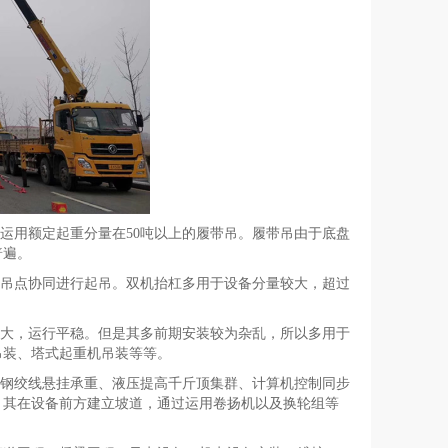
运用额定起重分量在50吨以上的履带吊。履带吊由于底盘
普遍。
的吊点协同进行起吊。双机抬杠多用于设备分量较大，超过
量大，运行平稳。但是其多前期安装较为杂乱，所以多用于
吊装、塔式起重机吊装等等。
含钢绞线悬挂承重、液压提高千斤顶集群、计算机控制同步
。其在设备前方建立坡道，通过运用卷扬机以及换轮组等