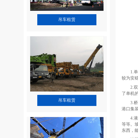
吊车租赁
1
较为安
2
了单机
吊车租赁
3
港口集
4
等等。
东西，