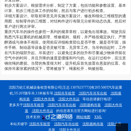
开发目标。
初步方案设计。根据需求分析，制定了方案，包括功能和参数设置、基本
计算、初步三维总体工作的绘制，然后与客户进行初步检查。
详细方案设计。听取初审意见并实施方案设计。修改和细化三维模型的通
用图，绘制零件的三维图，对结构件进行有限元分析和动态仿真。然后对
客户进行两次评审。
重庆汽车吊的操作也参照一系列的规章章程，以避免出现事故。驾驶员应
熟悉汽车起重机的机械原理、维修规则、规程，并严格按规定执行。严禁
醉酒或与身体不相容。使用前应详细检查部位是否平整，腿是否牢固，操
作手柄、制动器等设备是否灵敏可靠，无异常工作。当吊钩抬起时，工件
在汽车的端部升起。吊装进行，以避免过多的抬升和尽量减少物体停留在
空气中的时间，并且升降的速度是缓慢和均匀的。在运行过程中，应注意
钢丝绳的磨损。当臂的角度很大时，提升机应首先放置在悬架的位置。在
保持吊索张紧的情况下，臂将被放下，绳索松开，钩被拾取。
沈阳万屹汇机械设备租赁有限公司[王总:13079237773]有20T-500T汽车起重
机;5T-20T随车吊;13米板车等,
沈阳吊车租赁
,
沈阳汽车吊车出租
,
沈阳盾
构吊装
,
沈阳大件吊装
,
沈阳大件吊运
等信息请拨打电话!
更多关于
沈阳吊车租赁
,
沈阳汽车吊车出租
,
沈阳盾构吊装
,
沈阳大件吊
装
,
沈阳大件吊运
的信息请关注官方网站进行咨询!
技术支持:
网站地图
XML
本站关键字:
沈阳吊车租赁
沈阳汽车吊出租
沈阳盾构吊装
沈阳大件
吊装
沈阳大件吊运