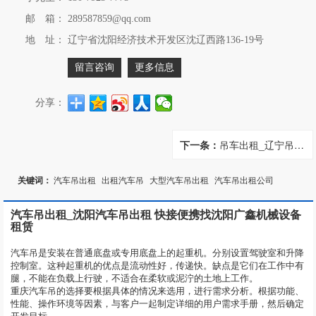
邮 箱：
289587859@qq.com
地 址：
辽宁省沈阳经济技术开发区沈辽西路136-19号
留言咨询
更多信息
分享：
下一条：
吊车出租_辽宁吊车出租 吊装租赁
关键词：
汽车吊出租
出租汽车吊
大型汽车吊出租
汽车吊出租公司
汽车吊出租_沈阳汽车吊出租 快接便携找沈阳广鑫机械设备
租赁
汽车吊是安装在普通底盘或专用底盘上的起重机。分别设置驾驶室和升降
控制室。这种起重机的优点是流动性好，传递快。缺点是它们在工作中有
腿，不能在负载上行驶，不适合在柔软或泥泞的土地上工作。
重庆汽车吊的选择要根据具体的情况来选用，进行需求分析。根据功能、
性能、操作环境等因素，与客户一起制定详细的用户需求手册，然后确定