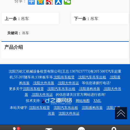
分享：
上一条：
吊车
下一条：
吊车
关键词：
吊车
产品介绍
沈阳万屹汇机械设备租赁有限公司[王总:13079237773]有20T-500T汽车起重
机;5T-20T随车吊;13米板车等,
沈阳吊车租赁
,
沈阳汽车吊车出租
,
沈阳盾
构吊装
,
沈阳大件吊装
,
沈阳大件吊运
等信息请拨打电话!
更多关于
沈阳吊车租赁
,
沈阳汽车吊车出租
,
沈阳盾构吊装
,
沈阳大件吊
装
,
沈阳大件吊运
的信息请关注官方网站进行咨询!
技术支持:
网站地图
XML
本站关键字:
沈阳吊车租赁
沈阳汽车吊出租
沈阳盾构吊装
沈阳大件
吊装
沈阳大件吊运