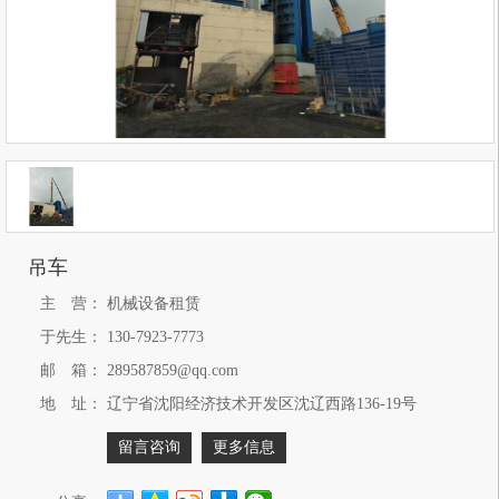
吊车
主 营：
机械设备租赁
于先生：
130-7923-7773
邮 箱：
289587859@qq.com
地 址：
辽宁省沈阳经济技术开发区沈辽西路136-19号
留言咨询
更多信息