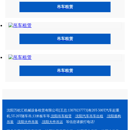
吊车租赁
吊车租赁
吊车租赁
沈阳万屹汇机械设备租赁有限公司[王总:13079237773]有20T-500T汽车起重
机;5T-20T随车吊;13米板车等,
沈阳吊车租赁
,
沈阳汽车吊车出租
,
沈阳盾构
吊装
,
沈阳大件吊装
,
沈阳大件吊运
等信息请拨打电话!