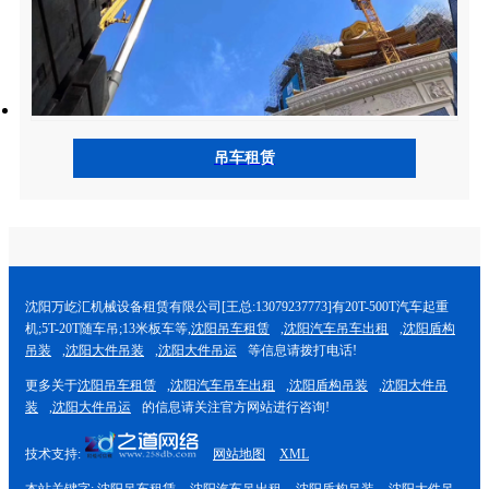
吊车租赁
沈阳万屹汇机械设备租赁有限公司[王总:13079237773]有20T-500T汽车起重
机;5T-20T随车吊;13米板车等,
沈阳吊车租赁
,
沈阳汽车吊车出租
,
沈阳盾构
吊装
,
沈阳大件吊装
,
沈阳大件吊运
等信息请拨打电话!
更多关于
沈阳吊车租赁
,
沈阳汽车吊车出租
,
沈阳盾构吊装
,
沈阳大件吊
装
,
沈阳大件吊运
的信息请关注官方网站进行咨询!
技术支持:
网站地图
XML
本站关键字:
沈阳吊车租赁
沈阳汽车吊出租
沈阳盾构吊装
沈阳大件吊