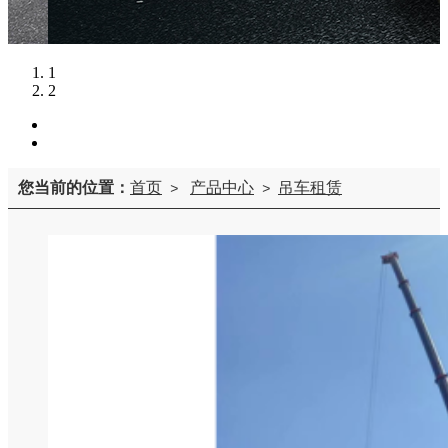
1
2
您当前的位置：
首页
产品中心
吊车租赁
>
>