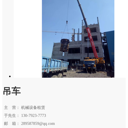
吊车
主 营：
机械设备租赁
于先生：
130-7923-7773
邮 箱：
289587859@qq.com